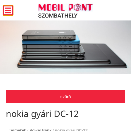
szűrő
nokia gyári DC-12
Termékek
/
Power Bank
/
nokia gyári DC-12