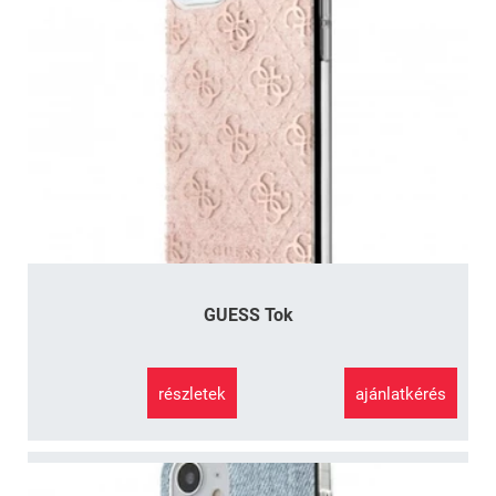
GUESS Tok
részletek
ajánlatkérés