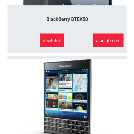
BlackBerry DTEK50
részletek
ajánlatkérés