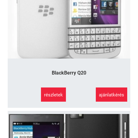
BlackBerry Q20
részletek
ajánlatkérés