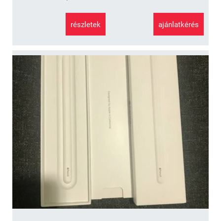
részletek
ajánlatkérés