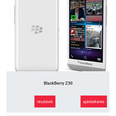
BlackBerry Z30
részletek
ajánlatkérés