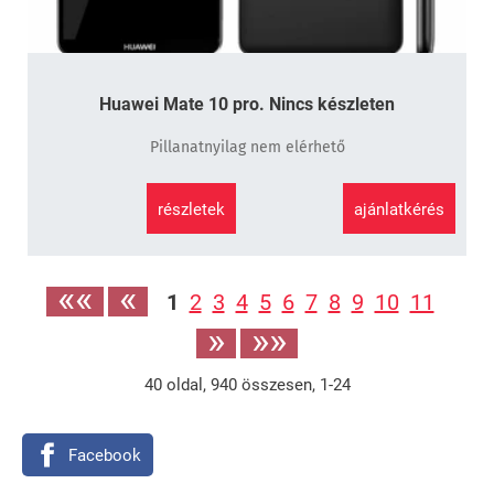
Huawei Mate 10 pro. Nincs készleten
Pillanatnyilag nem elérhető
részletek
ajánlatkérés
««
«
1
2
3
4
5
6
7
8
9
10
11
»
»»
40
oldal,
940
összesen,
1-24
Facebook