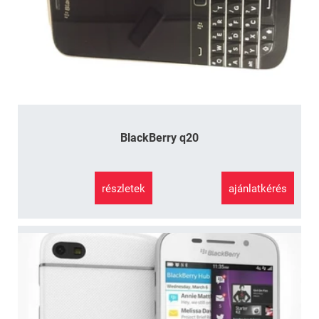
BlackBerry q20
részletek
ajánlatkérés