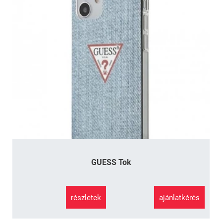
GUESS Tok
részletek
ajánlatkérés