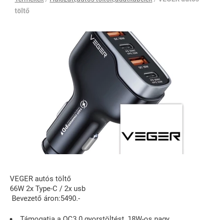
töltő
VEGER autós töltő
66W 2x Type-C / 2x usb
Bevezető áron:5490.-
Támogatja a QC3.0 gyorstöltést, 18W-os nagy