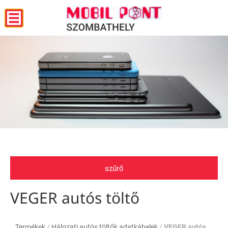
szűrő
VEGER autós töltő
Termékek
/
Hálozati,autós töltők,adatkábelek
/
VEGER autós