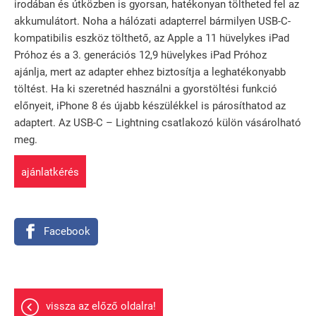
irodában és útközben is gyorsan, hatékonyan töltheted fel az
akkumulátort. Noha a hálózati adapterrel bármilyen USB-C-
kompatibilis eszköz tölthető, az Apple a 11 hüvelykes iPad
Próhoz és a 3. generációs 12,9 hüvelykes iPad Próhoz
ajánlja, mert az adapter ehhez biztosítja a leghatékonyabb
töltést. Ha ki szeretnéd használni a gyorstöltési funkció
előnyeit, iPhone 8 és újabb készülékkel is párosíthatod az
adaptert. Az USB-C – Lightning csatlakozó külön vásárolható
meg.
ajánlatkérés
Facebook
vissza az előző oldalra!