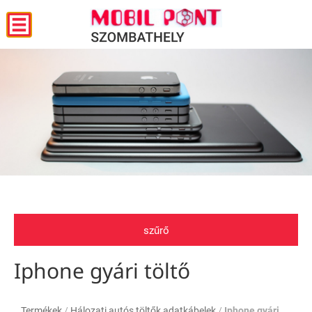
szűrő
Iphone gyári töltő
Termékek
/
Hálozati,autós töltők,adatkábelek
/
Iphone gyári