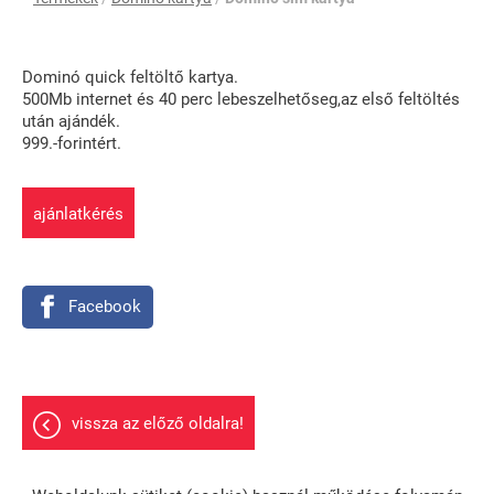
Dominó quick feltöltő kartya.
500Mb internet és 40 perc lebeszelhetőseg,az első feltöltés
után ajándék.
999.-forintért.
ajánlatkérés
Facebook
vissza az előző oldalra!