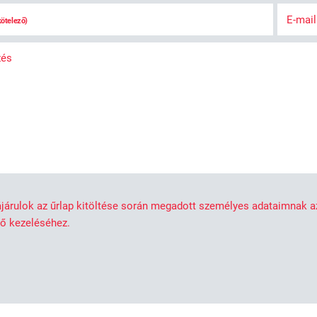
E-mai
kötelező)
zés
járulok az űrlap kitöltése során megadott személyes adataimnak 
nő kezeléséhez.