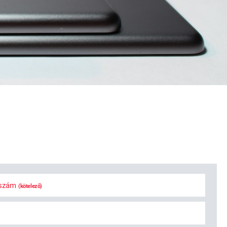
bszám
(kötelező)