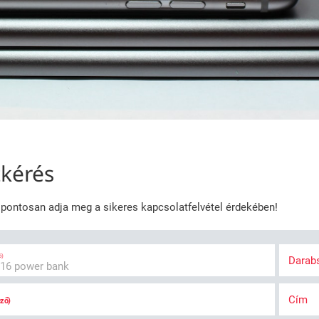
tkérés
t pontosan adja meg a sikeres kapcsolatfelvétel érdekében!
ő)
Dara
Cím
ező)