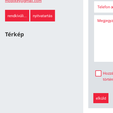
mobilkey@gmail.com
Telefon
(
rendkívüli...
nyitvatartás
Megjegy
Térkép
Hozzá
törté
elküld