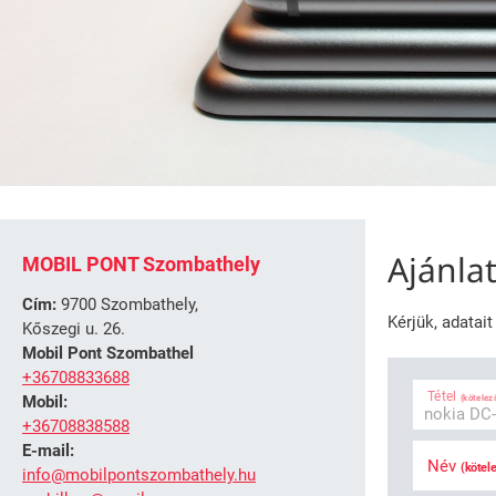
Ajánla
MOBIL PONT Szombathely
Cím:
9700 Szombathely,
Kérjük, adatai
Kőszegi u. 26.
Mobil Pont Szombathel
+36708833688
Tétel
(kötelez
Mobil:
+36708838588
E-mail:
Név
(kötel
info@mobilpontszombathely.hu