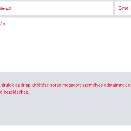
E-mai
kötelező)
zés
járulok az űrlap kitöltése során megadott személyes adataimnak 
nő kezeléséhez.