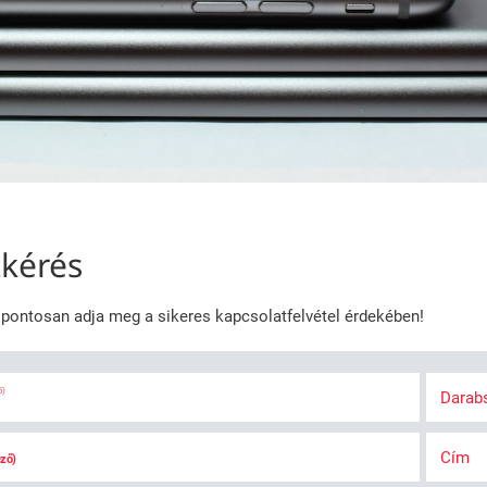
tkérés
t pontosan adja meg a sikeres kapcsolatfelvétel érdekében!
ő)
Dara
Cím
ező)