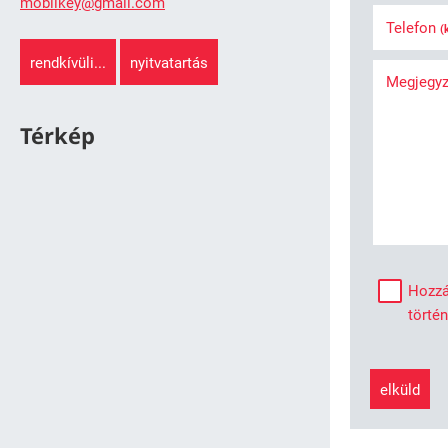
mobilkey@gmail.com
Telefon
(
rendkívüli...
nyitvatartás
Megjegy
Térkép
Hozzá
törté
elküld