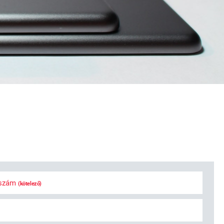
bszám
(kötelező)