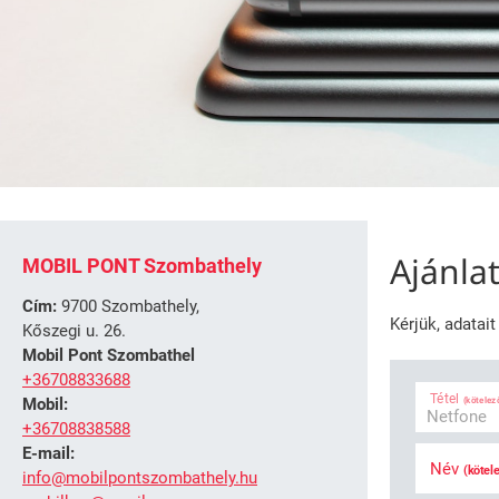
Ajánla
MOBIL PONT Szombathely
Cím:
9700 Szombathely,
Kérjük, adatai
Kőszegi u. 26.
Mobil Pont Szombathel
+36708833688
Tétel
(kötelez
Mobil:
+36708838588
E-mail:
Név
(kötel
info@mobilpontszombathely.hu