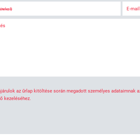
E-mai
kötelező)
zés
járulok az űrlap kitöltése során megadott személyes adataimnak 
nő kezeléséhez.