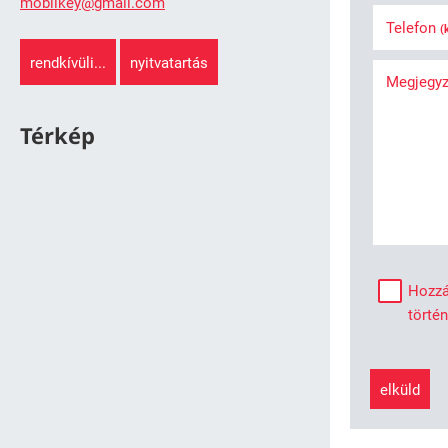
mobilkey@gmail.com
Telefon
(
rendkívüli...
nyitvatartás
Megjegy
Térkép
Hozzá
törté
elküld