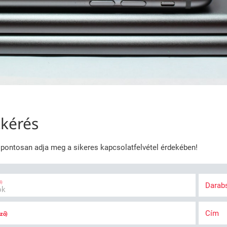
tkérés
t pontosan adja meg a sikeres kapcsolatfelvétel érdekében!
ő)
Dara
Cím
ező)