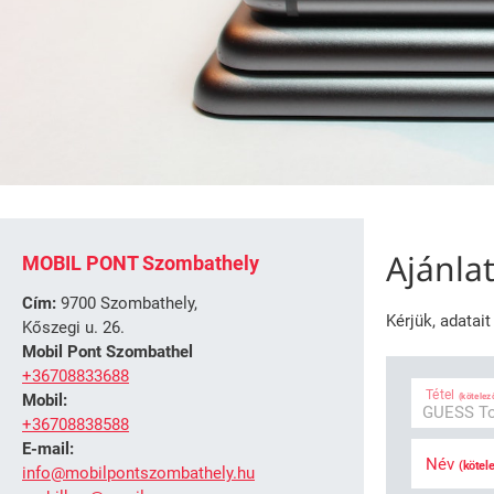
Ajánla
MOBIL PONT Szombathely
Cím:
9700 Szombathely,
Kérjük, adatai
Kőszegi u. 26.
Mobil Pont Szombathel
+36708833688
Tétel
(kötelez
Mobil:
+36708838588
E-mail:
Név
(kötel
info@mobilpontszombathely.hu