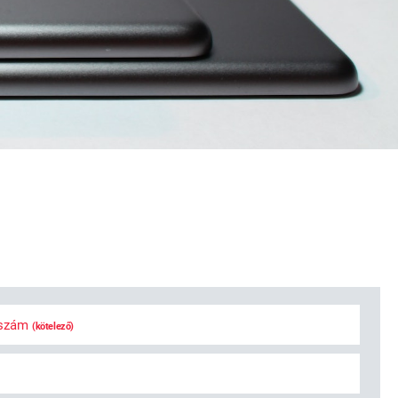
bszám
(kötelező)